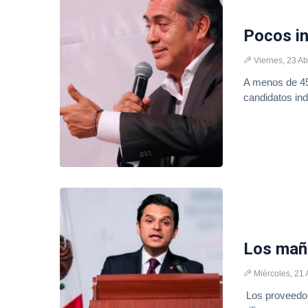
Pocos i
Viernes, 23 Ab
A menos de 45 
candidatos in
Los mañ
Miércoles, 21 
Los proveedor