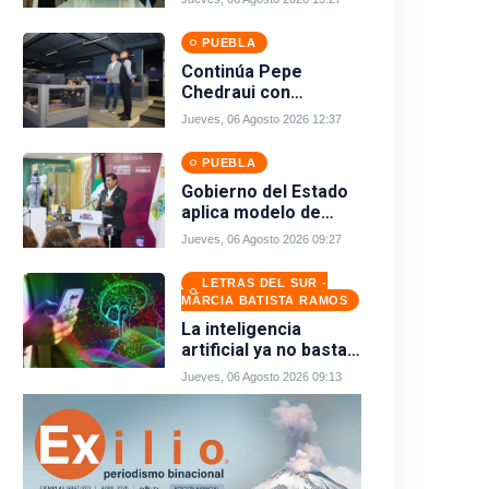
internacionales
defensoras de la
PUEBLA
libertad de prensa y
Continúa Pepe
expresión
Chedraui con
monitoreo
Jueves, 06 Agosto 2026 12:37
preventivo ante
temporada de lluvias
PUEBLA
desde la DGERI
Gobierno del Estado
aplica modelo de
desarrollo
Jueves, 06 Agosto 2026 09:27
comunitario para
generar riqueza
LETRAS DEL SUR -
MÁRCIA BATISTA RAMOS
La inteligencia
artificial ya no basta:
hacia la Era Wetware
Jueves, 06 Agosto 2026 09:13