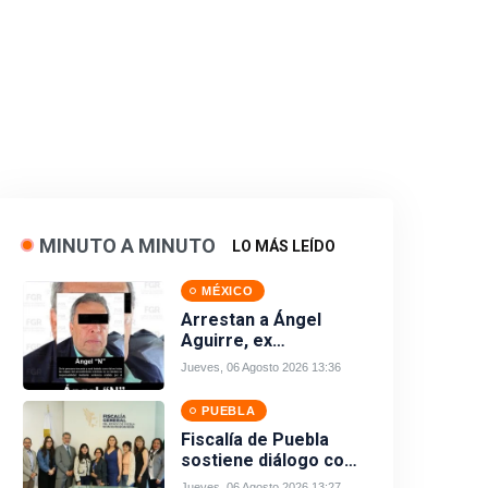
MINUTO A MINUTO
LO MÁS LEÍDO
MÉXICO
Arrestan a Ángel
Aguirre, ex
gobernador de
Jueves, 06 Agosto 2026 13:36
Guerrero, por el caso
Ayotzinapa
PUEBLA
Fiscalía de Puebla
sostiene diálogo con
organizaciones
Jueves, 06 Agosto 2026 13:27