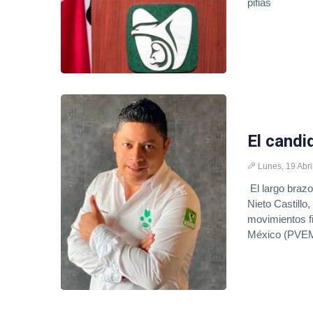
pifias
El candi
Lunes, 19 Abri
El largo brazo
Nieto Castillo,
movimientos fi
México (PVEM)