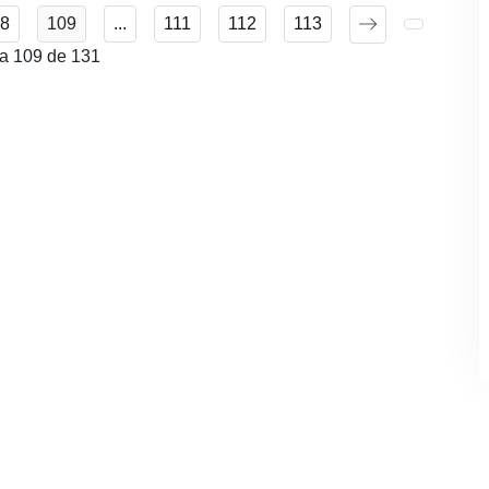
8
109
...
111
112
113
a 109 de 131