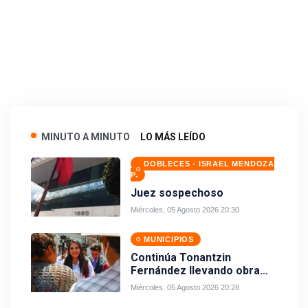
MINUTO A MINUTO
LO MÁS LEÍDO
DOBLECES - ISRAEL MENDOZA
P.
Juez sospechoso
Miércoles, 05 Agosto 2026 20:30
MUNICIPIOS
Continúa Tonantzin
Fernández llevando obra
pública a todos los barrios
Miércoles, 05 Agosto 2026 20:28
de San Pedro Cholula