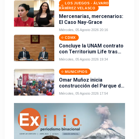
LOS JUEGOS - ÁLVARO
RAMÍREZ VELASCO
Mercenarias, mercenarios:
El Caso Nay-Grace
Miércoles, 05 Agosto 2026 20:16
CDMX
Concluye la UNAM contrato
con Territorium Life tras
crisis por examen virtual
Miércoles, 05 Agosto 2026 19:34
MUNICIPIOS
Omar Muñoz inicia
construcción del Parque de
las Infancias
Miércoles, 05 Agosto 2026 17:54