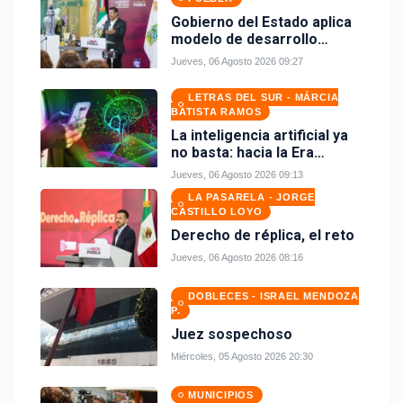
Gobierno del Estado aplica
modelo de desarrollo
comunitario para generar
Jueves, 06 Agosto 2026 09:27
riqueza
LETRAS DEL SUR - MÁRCIA
BATISTA RAMOS
La inteligencia artificial ya
no basta: hacia la Era
Wetware
Jueves, 06 Agosto 2026 09:13
LA PASARELA - JORGE
CASTILLO LOYO
Derecho de réplica, el reto
Jueves, 06 Agosto 2026 08:16
DOBLECES - ISRAEL MENDOZA
P.
Juez sospechoso
Miércoles, 05 Agosto 2026 20:30
MUNICIPIOS