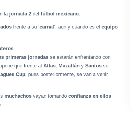
n la
jornada 2
del
fútbol mexicano
.
tados
frente a su ‘
carnal
’, aún y cuando es el
equipo
teros
.
es primeras jornadas
se estarán enfrentando con
upone que frente al
Atlas
,
Mazatlán
y
Santos
se
eagues Cup
, pues posteriormente, se van a venir
os
muchachos
vayan tomando
confianza en ellos
o
.