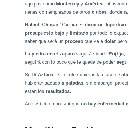
equipos como
Monterrey
y
América
, abusando
tienes con empleados de otros
clubes
, donde t
Rafael ‘Chiquis’ García
es
director deportivo
presupuesto bajo
y
limitado
por todo lo expue
saber que será un
proceso
que va a
doler
pero 
La
piedra en el zapato
seguirá siendo
Ro(b)a
,
seguirá con lo poco que le queda de poder
segu
Si
TV Azteca
realmente supieran la clase de
al
hubieran sacado
a patadas
, sin embargo, parec
están los
resultados
.
Aun así dicen por ahí que
no hay enfermedad q