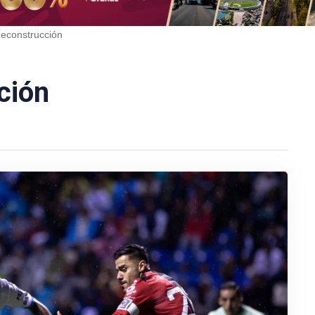
econstrucción
ción