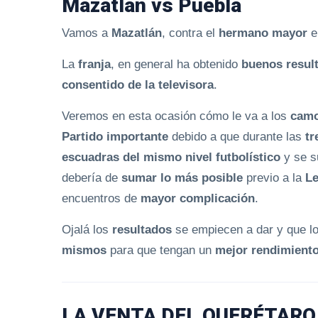
Mazatlán vs Puebla
Vamos a
Mazatlán
, contra el
hermano mayor
e
La
franja
, en general ha obtenido
buenos resul
consentido de la televisora
.
Veremos en esta ocasión cómo le va a los
camo
Partido importante
debido a que durante las
tr
escuadras del mismo nivel futbolístico
y se s
debería de
sumar lo más posible
previo a la
L
encuentros de
mayor complicación
.
Ojalá los
resultados
se empiecen a dar y que l
mismos
para que tengan un
mejor rendimient
LA VENTA DEL QUERÉTARO