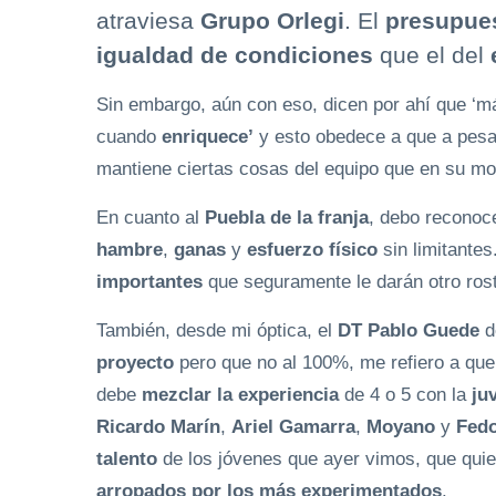
atraviesa
Grupo Orlegi
. El
presupues
igualdad de condiciones
que el del
Sin embargo, aún con eso, dicen por ahí que ‘m
cuando
enriquece’
y esto obedece a que a pes
mantiene ciertas cosas del equipo que en su m
En cuanto al
Puebla de la franja
, debo reconoc
hambre
,
ganas
y
esfuerzo físico
sin limitante
importantes
que seguramente le darán otro rost
También, desde mi óptica, el
DT Pablo Guede
d
proyecto
pero que no al 100%, me refiero a que
debe
mezclar la experiencia
de 4 o 5 con la
ju
Ricardo Marín
,
Ariel Gamarra
,
Moyano
y
Fed
talento
de los jóvenes que ayer vimos, que qui
arropados por los más experimentados
.