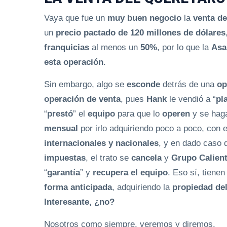
Vaya que fue un
muy buen negocio
la
venta de
un
precio pactado de 120 millones de dólares
franquicias
al menos un
50%
, por lo que la
Asa
esta operación
.
Sin embargo, algo se
esconde
detrás de una
op
operación de venta
, pues
Hank
le vendió a “
pl
“
prestó
” el
equipo
para que lo
operen
y se haga
mensual
por irlo adquiriendo poco a poco, con e
internacionales y nacionales
, y en dado caso
impuestas
, el trato se
cancela
y
Grupo Calien
“
garantía
” y
recupera el equipo
. Eso sí, tienen
forma anticipada
, adquiriendo la
propiedad del
Interesante, ¿no?
Nosotros como siempre, veremos y diremos.