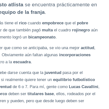
to atlista
se encuentra prácticamente en
equipo de la franja
.
ás tiene el
rico
cuando
empobrece
que el
pobre
ar de que también pagó
multa
el cuadro
rojinegro
aún
omento logró un
bicampeonato
.
er que como se anticipaba, se vio una mejor
actitud
,
s. Obviamente aún faltan algunas
incorporaciones
ro a la
escuadra
.
ebe darse cuenta que la
juventud
pasa por el
 si realmente quiere tener un
equilibrio futbolístico
ventud
de 6 o 7. Para mí, gente como
Lucas Cavallini
,
orco
deben ser
titulares base
, ellos, rodeados por el
eren y pueden, pero que desde luego deben ser