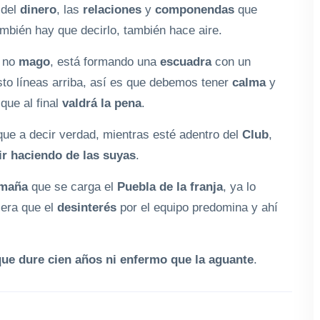
 del
dinero
, las
relaciones
y
componendas
que
ambién hay que decirlo, también hace aire.
, no
mago
, está formando una
escuadra
con un
sto líneas arriba, así es que debemos tener
calma
y
que al final
valdrá la pena
.
 que a decir verdad, mientras esté adentro del
Club
,
ir haciendo de las suyas
.
imaña
que se carga el
Puebla de la franja
, ya lo
iera que el
desinterés
por el equipo predomina y ahí
ue dure cien años ni enfermo que la aguante
.