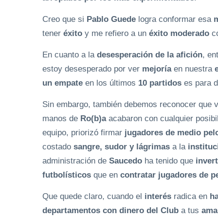
Creo que si
Pablo Guede
logra conformar esa
m
tener
éxito
y me refiero a un
éxito moderado
co
En cuanto a la
desesperación de la afición
, en
estoy desesperado por ver
mejoría
en nuestra
un empate
en los últimos
10 partidos
es para d
Sin embargo, también debemos reconocer que 
manos de
Ro(b)a
acabaron con cualquier posibi
equipo, priorizó firmar
jugadores de medio pel
costado
sangre, sudor y lágrimas
a la
instituc
administración de
Saucedo
ha tenido que
inver
futbolísticos
que en
contratar jugadores de p
Que quede claro, cuando el
interés
radica en
h
departamentos con dinero del Club
a tus
ama