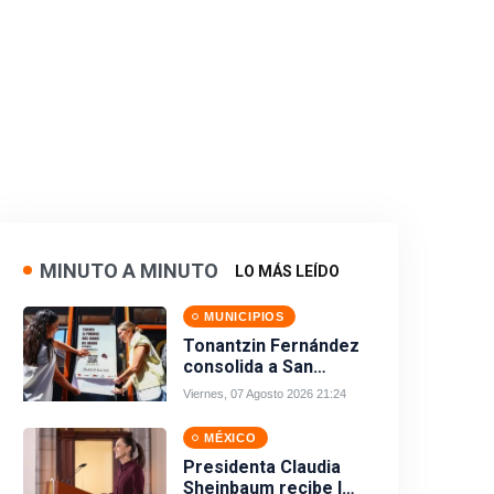
MINUTO A MINUTO
LO MÁS LEÍDO
MUNICIPIOS
Tonantzin Fernández
consolida a San
Pedro Cholula como
Viernes, 07 Agosto 2026 21:24
referente en turismo
inteligente
MÉXICO
Presidenta Claudia
Sheinbaum recibe los