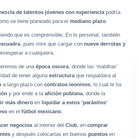
ezcla de talentos jóvenes con experiencia
podría
mo se tiene planeado para el
mediano plazo
.
tiendo que es comprensible. En lo personal, también
escuadra
, pues mire que cargar con
nueve derrotas y
esesperar a cualquiera.
venimos de una
época oscura
, donde las ‘malditas’
lidad de tener alguna
estructura
que respaldara al
o
a largo plazo con
contratos leoninos
, lo cual le ha
ión
y por ende a la
afición poblana
, donde la
tir más dinero
en
liquidar a estos ‘parásitos’
eso
en el
fútbol mexicano
.
acer negocios
al interior del
Club
, en
comprar
ntes
y después colocarlas en buenos
puestos
en