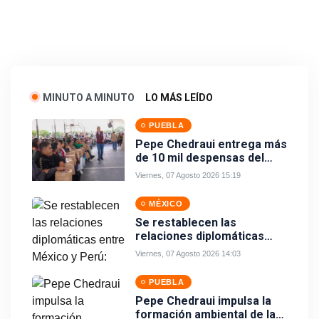
MINUTO A MINUTO
LO MÁS LEÍDO
PUEBLA
Pepe Chedraui entrega más
de 10 mil despensas del
programa “Alimentación
Viernes, 07 Agosto 2026 15:19
Imparable” en la Laguna de
Chapulco
MÉXICO
Se restablecen las
relaciones diplomáticas
entre México y Perú:
Viernes, 07 Agosto 2026 14:03
Claudia Sheinbaum
PUEBLA
Pepe Chedraui impulsa la
formación ambiental de la