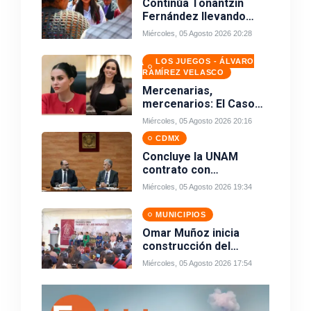
Continúa Tonantzin
Fernández llevando
obra pública a todos los
Miércoles, 05 Agosto 2026 20:28
barrios de San Pedro
Cholula
LOS JUEGOS - ÁLVARO
RAMÍREZ VELASCO
Mercenarias,
mercenarios: El Caso
Nay-Grace
Miércoles, 05 Agosto 2026 20:16
CDMX
Concluye la UNAM
contrato con
Territorium Life tras
Miércoles, 05 Agosto 2026 19:34
crisis por examen
virtual
MUNICIPIOS
Omar Muñoz inicia
construcción del
Parque de las Infancias
Miércoles, 05 Agosto 2026 17:54