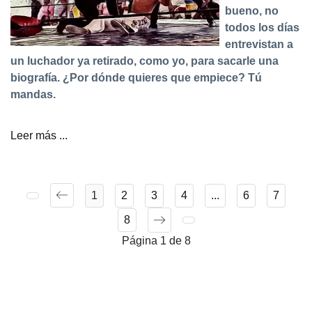
bueno, no
todos los días
entrevistan a
un luchador ya retirado, como yo, para sacarle una
biografía. ¿Por dónde quieres que empiece? Tú
mandas.
Leer más ...
1
2
3
4
...
6
7
8
Página 1 de 8