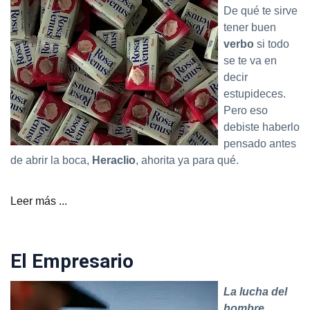
De qué te sirve
tener buen
verbo
si todo
se te va en
decir
estupideces.
Pero eso
debiste haberlo
pensado antes
de abrir la boca,
Heraclio
, ahorita ya para qué.
Leer más ...
El Empresario
La lucha del
hombre