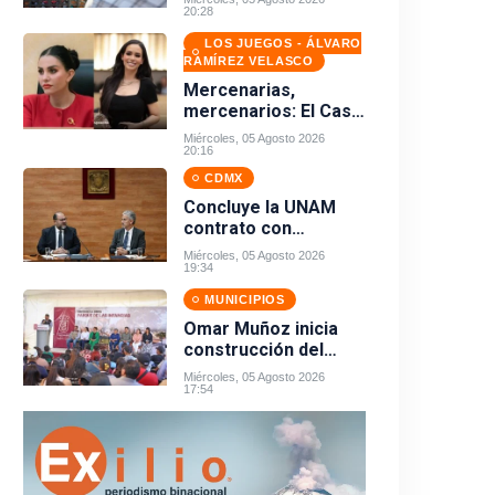
los barrios de San
20:28
Pedro Cholula
LOS JUEGOS - ÁLVARO
RAMÍREZ VELASCO
Mercenarias,
mercenarios: El Caso
Nay-Grace
Miércoles, 05 Agosto 2026
20:16
CDMX
Concluye la UNAM
contrato con
Territorium Life tras
Miércoles, 05 Agosto 2026
crisis por examen
19:34
virtual
MUNICIPIOS
Omar Muñoz inicia
construcción del
Parque de las
Miércoles, 05 Agosto 2026
Infancias
17:54