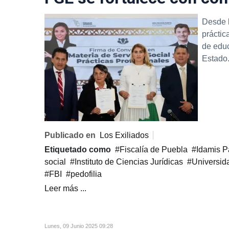
Desde l
práctic
de educ
Estado
Publicado en
Los Exiliados
Etiquetado como
Fiscalía de Puebla
Idamis P
social
Instituto de Ciencias Jurídicas
Universid
FBI
pedofilia
Leer más ...
Lunes, 09 Junio 2025 09:28