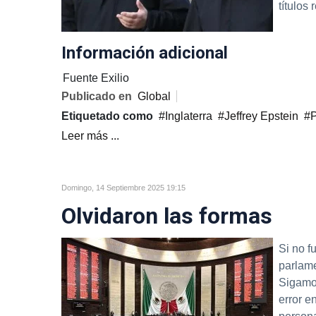
títulos 
Información adicional
Fuente
Exilio
Publicado en
Global
Etiquetado como
Inglaterra
Jeffrey Epstein
P
Leer más ...
Domingo, 14 Septiembre 2025 19:15
Olvidaron las formas
Si no f
parlame
Sigamo
error en