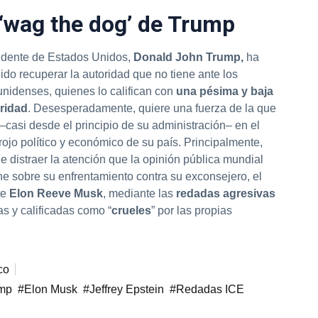
‘wag the dog’ de Trump
idente de Estados Unidos,
Donald John Trump,
ha
ido recuperar la autoridad que no tiene ante los
nidenses, quienes lo califican con
una pésima y baja
ridad
. Desesperadamente, quiere una fuerza de la que
–casi desde el principio de su administración– en el
 rojo político y económico de su país. Principalmente,
e distraer la atención que la opinión pública mundial
e sobre su enfrentamiento contra su exconsejero, el
te
Elon Reeve Musk
, mediante las
redadas agresivas
 y calificadas como “
crueles
” por las propias
co
ump
Elon Musk
Jeffrey Epstein
Redadas ICE