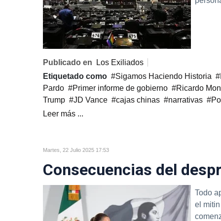
persona
Publicado en
Los Exiliados
Etiquetado como
Sigamos Haciendo Historia
Pardo
Primer informe de gobierno
Ricardo Monr
Trump
JD Vance
cajas chinas
narrativas
Po
Leer más ...
Martes, 22 Julio 2025 17:53
Consecuencias del despr
Todo ap
el miti
comenz