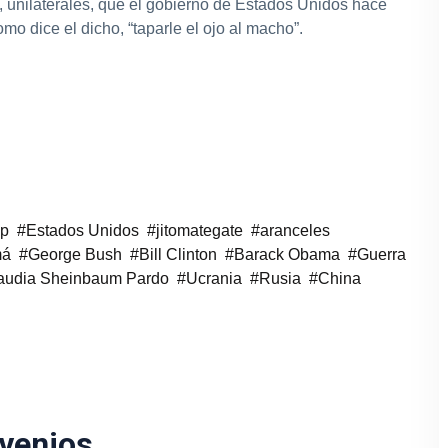
 unilaterales, que el gobierno de Estados Unidos hace
omo dice el dicho, “taparle el ojo al macho”.
mp
Estados Unidos
jitomategate
aranceles
má
George Bush
Bill Clinton
Barack Obama
Guerra
audia Sheinbaum Pardo
Ucrania
Rusia
China
nvenios