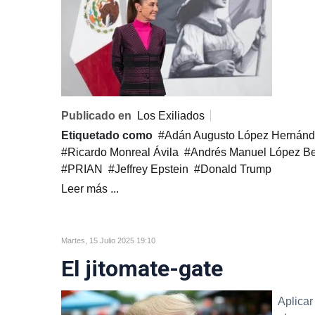
Publicado en
Los Exiliados
Etiquetado como
Adán Augusto López Hernán
Ricardo Monreal Ávila
Andrés Manuel López Be
PRIAN
Jeffrey Epstein
Donald Trump
Leer más ...
Martes, 15 Julio 2025 19:10
El jitomate-gate
Aplicar