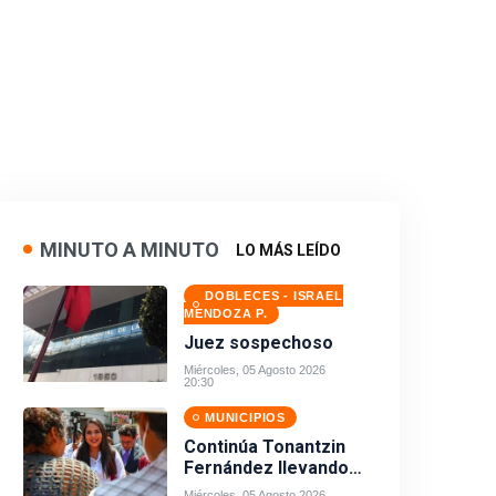
MINUTO A MINUTO
LO MÁS LEÍDO
DOBLECES - ISRAEL
MENDOZA P.
Juez sospechoso
Miércoles, 05 Agosto 2026
20:30
MUNICIPIOS
Continúa Tonantzin
Fernández llevando
obra pública a todos
Miércoles, 05 Agosto 2026