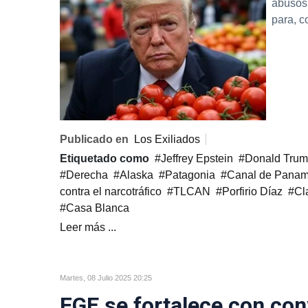
abusos,
para, c
Publicado en
Los Exiliados
Etiquetado como
Jeffrey Epstein
Donald Tru
Derecha
Alaska
Patagonia
Canal de Pana
contra el narcotráfico
TLCAN
Porfirio Díaz
Cl
Casa Blanca
Leer más ...
Martes, 08 Julio 2025 20:25
FGE se fortalece con co