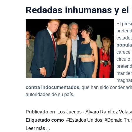
Redadas inhumanas y el 
El pres
pretend
estadou
popula
carece 
círculo
pretend
mantien
magna
contra indocumentados,
que han sido condenadas
autoridades de su país.
Publicado en
Los Juegos - Álvaro Ramírez Velas
Etiquetado como
Estados Unidos
Donald Tr
Leer más ...