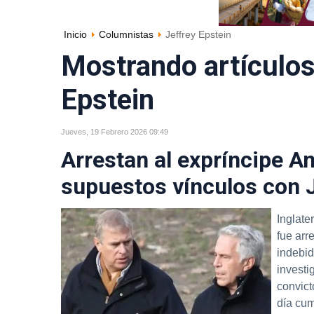
Inicio
Columnistas
Jeffrey Epstein
Mostrando artículos 
Epstein
Jueves, 19 Febrero 2026 09:49
Arrestan al expríncipe An
supuestos vínculos con J
Inglate
fue arr
indebid
investi
convict
día cum